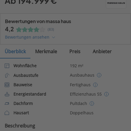
Ab 194.999 €
Bewertungen von massa haus
4,2
(83)
Bewertungen ansehen
Überblick
Merkmale
Preis
Anbieter
Wohnfläche
192 m²
Ausbauhaus
Ausbaustufe
Bauweise
Fertighaus
Energiestandard
Effizienzhaus 55
Dachform
Pultdach
Hausart
Doppelhaus
Beschreibung