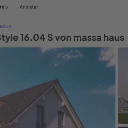
reis
Anbieter
uplanung
Hausausstattung
16.04 S
Style 16.04 S von massa haus