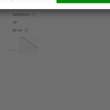
Satteldach
38°
80 cm
38º
80 cm