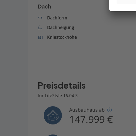
Dach
Dachform
Dachneigung
Kniestockhöhe
Preisdetails
für LifeStyle 16.04 S
Ausbauhaus ab
147.999 €