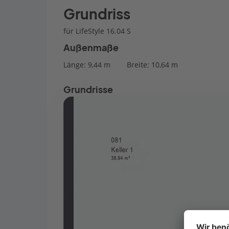
Grundriss
für LifeStyle 16.04 S
Außenmaße
Länge: 9,44 m
Breite: 10,64 m
Grundrisse