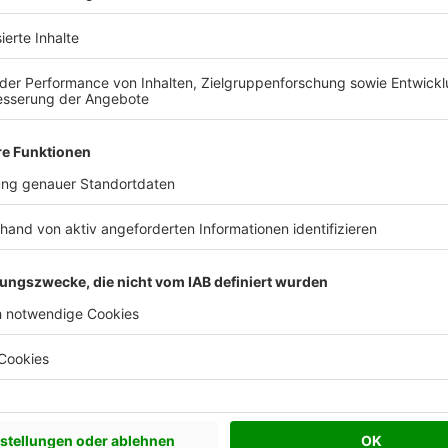
 Vorstellungen?
chen Bedürfnisse an und besprechen Sie Ihren
s Anbieters.
Effizienzhaus 55