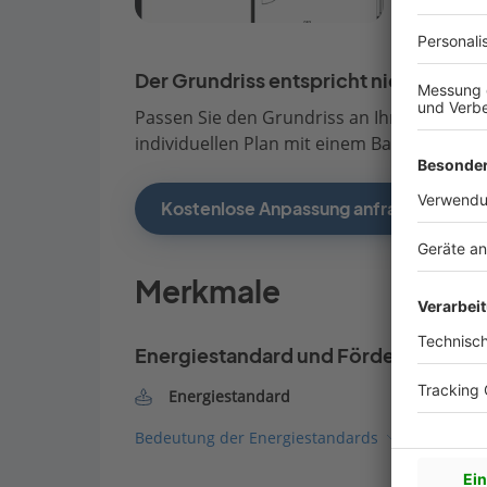
Der Grundriss entspricht nicht Ihren
Passen Sie den Grundriss an Ihre persönli
individuellen Plan mit einem Bauberater de
Kostenlose Anpassung anfragen
Merkmale
Energiestandard und Förderung
Energiestandard
Bedeutung der Energiestandards