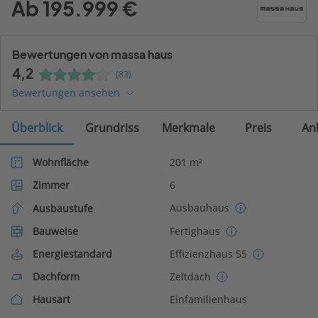
Ab 195.999 €
Bewertungen von massa haus
4,2
(83)
Bewertungen ansehen
Überblick
Grundriss
Merkmale
Preis
An
Wohnfläche
201 m²
Zimmer
6
Ausbauhaus
Ausbaustufe
Bauweise
Fertighaus
Energiestandard
Effizienzhaus 55
Dachform
Zeltdach
Hausart
Einfamilienhaus