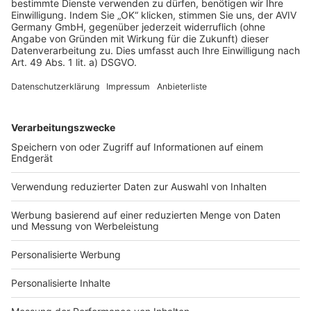
AGB-Übersicht
Datenschutz
Impressum
Fotonachweis
Services
Bauprojekt-Quiz
Häuser-Suche
Hausanbieter-Suche
Bauprojekt-Profil
Für Unternehmen
Ihre Baufirma auf bauen.de
Kostenloses Infogespräch