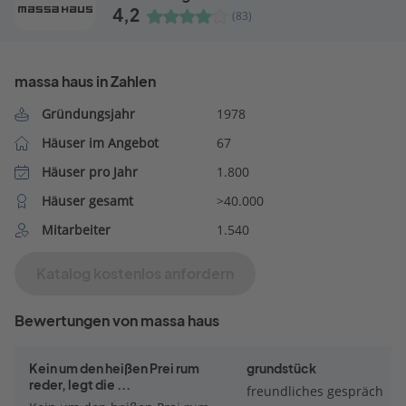
4,2
(83)
massa haus in Zahlen
Gründungsjahr
1978
Häuser im Angebot
67
Häuser pro Jahr
1.800
Häuser gesamt
>40.000
Mitarbeiter
1.540
Katalog kostenlos anfordern
Bewertungen von massa haus
Kein um den heißen Prei rum
grundstück
reder, legt die ...
freundliches gespräch