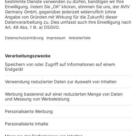
AGB-Übersicht
Datenschutz
Impressum
Fotonachweis
Services
Bauprojekt-Quiz
Häuser-Suche
Hausanbieter-Suche
Bauprojekt-Profil
Für Unternehmen
Ihre Baufirma auf bauen.de
Kostenloses Infogespräch