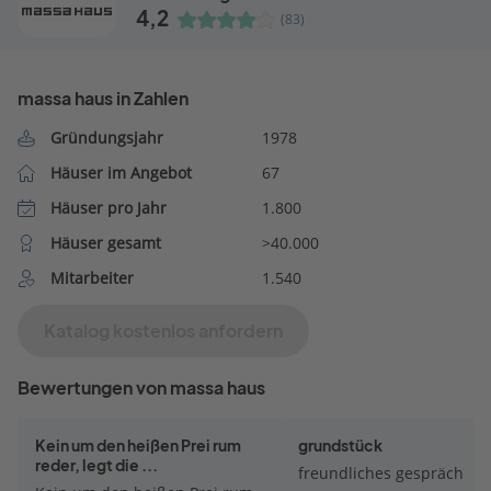
4,2
(83)
massa haus in Zahlen
Gründungsjahr
1978
Häuser im Angebot
67
Häuser pro Jahr
1.800
Häuser gesamt
>40.000
Mitarbeiter
1.540
Katalog kostenlos anfordern
Bewertungen von massa haus
Kein um den heißen Prei rum
grundstück
reder, legt die ...
freundliches gespräch