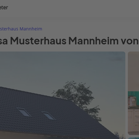
eter
uplanung
Hausausstattung
sterhaus Mannheim
ssa Musterhaus Mannheim von