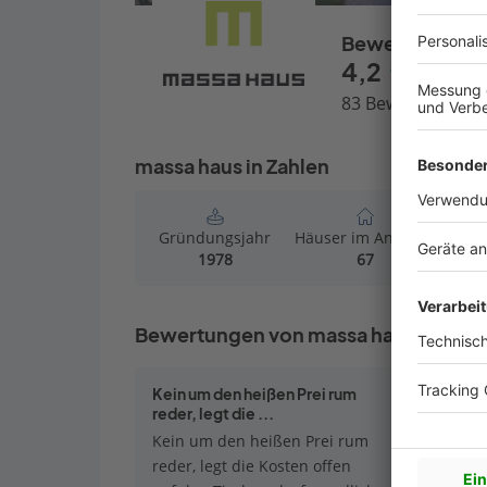
Bewertungen
4,2
83 Bewertungen
massa haus in Zahlen
Gründungsjahr
Häuser im Angebot
Häu
1978
67
Bewertungen von massa haus
Kein um den heißen Prei rum
grundstü
reder, legt die ...
freundlic
Kein um den heißen Prei rum
reder, legt die Kosten offen