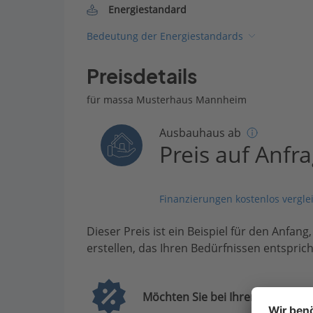
Energiestandard
Bedeutung der Energiestandards
Preisdetails
für massa Musterhaus Mannheim
Ausbauhaus ab
Preis auf Anfr
Finanzierungen kostenlos vergle
Dieser Preis ist ein Beispiel für den Anfang
erstellen, das Ihren Bedürfnissen entsprich
Möchten Sie bei Ihrem Projekt G