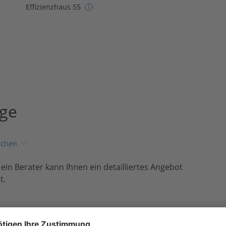
Effizienzhaus 55
age
ichen
, ein Berater kann Ihnen ein detailliertes Angebot
t.
eld sparen?