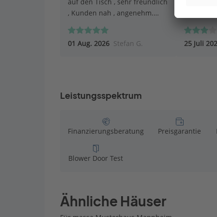
auf den Tisch , sehr freundlich
, Kunden nah , angenehm.
Top.
01 Aug. 2026
Stefan G.
25 Juli 20
Leistungsspektrum
Finanzierungsberatung
Preisgarantie
Blower Door Test
Ähnliche Häuser