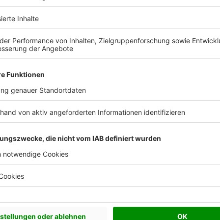
Katalog kostenlos anfordern
Hervorragend
ser pro Jahr
Häuser gesamt
Mitarbeiter
1.800
>40.000
1.540
ck
Freundlicher Erstkontakt auf
Veranlassung von...
hes gespräch
Freundlicher Erstkontakt auf
Veranlassung von Hern Ott