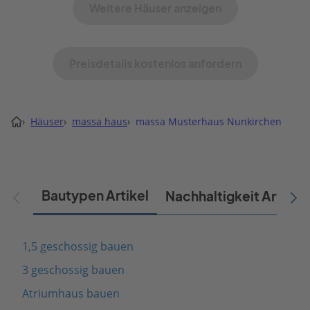
Weitere Häuser anzeigen
Preisdetails kostenlos anfordern
›
Häuser
›
massa haus
›
massa Musterhaus Nunkirchen
Bautypen Artikel
Nachhaltigkeit Artikel
1,5 geschossig bauen
3 geschossig bauen
Atriumhaus bauen