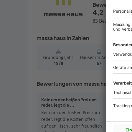
Bewertungen
4,2
83 Bewertungen
massa haus in Zahlen
Gründungsjahr
Häuser im Angebot
Häu
1978
67
Bewertungen von massa haus
Kein um den heißen Prei rum
grundstü
reder, legt die ...
freundlic
Kein um den heißen Prei rum
reder, legt die Kosten offen
auf den Tisch , sehr freundlich