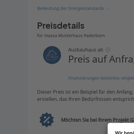
Bedeutung der Energiestandards
Preisdetails
für massa Musterhaus Paderborn
Ausbauhaus ab
Preis auf Anfr
Finanzierungen kostenlos vergle
Dieser Preis ist ein Beispiel für den Anfang
erstellen, das Ihren Bedürfnissen entsprich
Möchten Sie bei Ihrem Projekt G