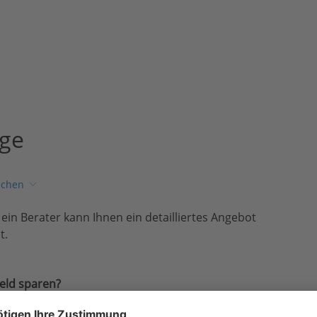
age
ichen
, ein Berater kann Ihnen ein detailliertes Angebot
t.
eld sparen?