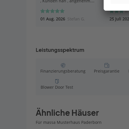
, Kunden nah , angenehm.
Top.
01 Aug. 2026
Stefan G.
25 Juli 20
Leistungsspektrum
Finanzierungsberatung
Preisgarantie
Blower Door Test
Ähnliche Häuser
Für massa Musterhaus Paderborn