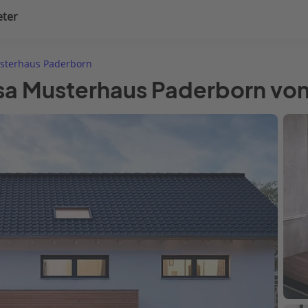
eter
uplanung
Hausausstattung
sterhaus Paderborn
sa Musterhaus Paderborn vo