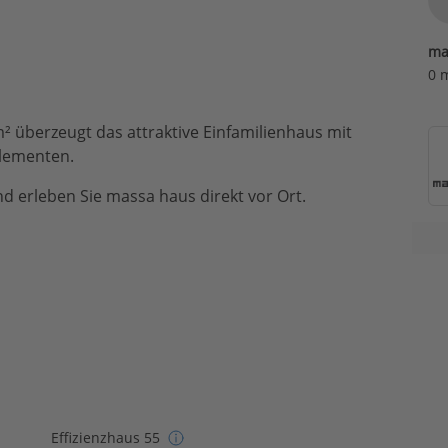
ma
0 
² überzeugt das attraktive Einfamilienhaus mit
ikelementen.
d erleben Sie massa haus direkt vor Ort.
Effizienzhaus 55