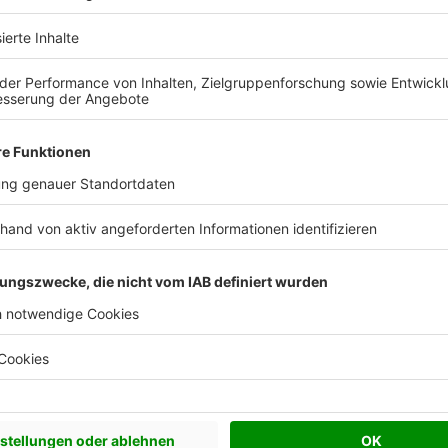
Katalog kostenlos anfordern
Hervorragend
ser pro Jahr
Häuser gesamt
Mitarbeiter
1.800
>40.000
1.540
ck
Freundlicher Erstkontakt auf
Veranlassung von...
hes gespräch
Freundlicher Erstkontakt auf
Veranlassung von Hern Ott