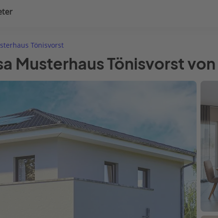
eter
uplanung
Hausausstattung
terhaus Tönisvorst
sa Musterhaus Tönisvorst von