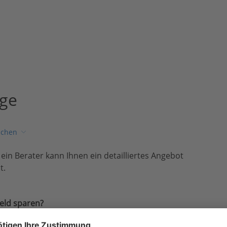
age
ichen
, ein Berater kann Ihnen ein detailliertes Angebot
t.
eld sparen?