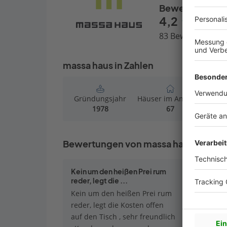
Bewertungen
4,2
83 Bewertungen
massa haus in Zahlen
Gründungsjahr
Häuser im Angebot
Häu
1978
67
Bewertungen von massa haus
Kein um den heißen Prei rum
grundstü
reder, legt die ...
freundlic
Kein um den heißen Prei rum
reder, legt die Kosten offen
auf den Tisch , sehr freundlich