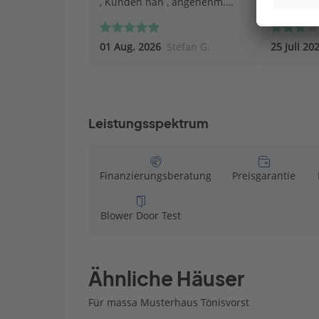
, Kunden nah , angenehm.
Top.
01 Aug. 2026
Stefan G.
25 Juli 20
Leistungsspektrum
Finanzierungsberatung
Preisgarantie
Blower Door Test
Ähnliche Häuser
Für massa Musterhaus Tönisvorst