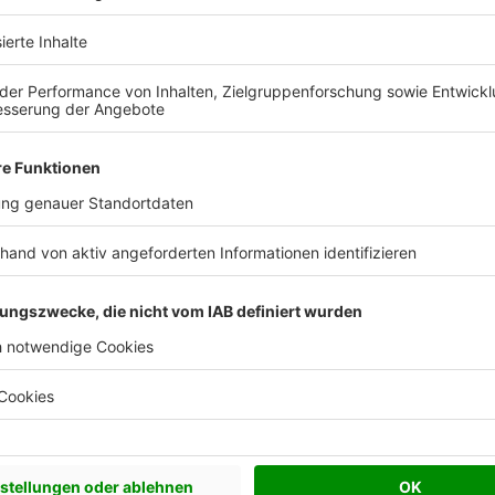
Katalog kostenlos anfordern
Hervorragend
ser pro Jahr
Häuser gesamt
Mitarbeiter
1.800
>40.000
1.540
ck
Freundlicher Erstkontakt auf
Veranlassung von...
hes gespräch
Freundlicher Erstkontakt auf
Veranlassung von Hern Ott