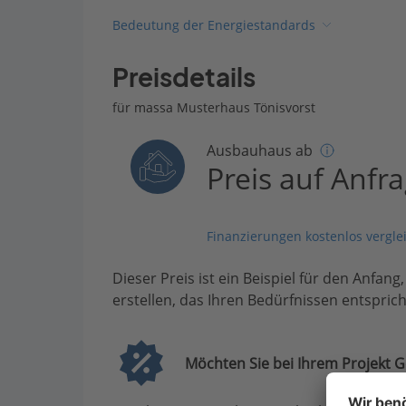
Bedeutung der Energiestandards
Preisdetails
für massa Musterhaus Tönisvorst
Ausbauhaus ab
Preis auf Anfr
Finanzierungen kostenlos vergle
Dieser Preis ist ein Beispiel für den Anfang
erstellen, das Ihren Bedürfnissen entsprich
Möchten Sie bei Ihrem Projekt G