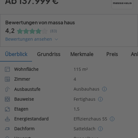
Ab 137.999 €
Bewertungen von massa haus
4,2
(83)
Bewertungen ansehen
Überblick
Grundriss
Merkmale
Preis
An
Wohnfläche
115 m²
Zimmer
4
Ausbauhaus
Ausbaustufe
Bauweise
Fertighaus
Etagen
1,5
Energiestandard
Effizienzhaus 55
Dachform
Satteldach