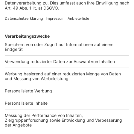
Impressum
Fotonachweis
Services
Bauprojekt-Quiz
Häuser-Suche
Hausanbieter-Suche
Bauprojekt-Profil
Für Unternehmen
Ihre Baufirma auf bauen.de
Kostenloses Infogespräch