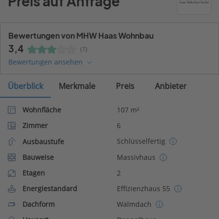
Preis auf Anfrage
Bewertungen von MHW Haas Wohnbau
3,4
(7)
Bewertungen ansehen
Überblick
Merkmale
Preis
Anbieter
Wohnfläche
107 m²
Zimmer
6
Schlüsselfertig
Ausbaustufe
Bauweise
Massivhaus
Etagen
2
Energiestandard
Effizienzhaus 55
Dachform
Walmdach