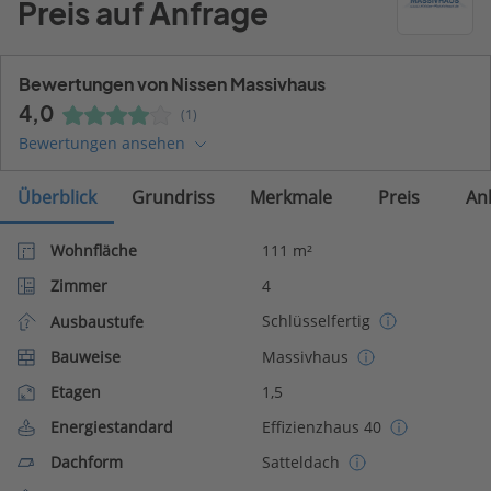
Preis auf Anfrage
Bewertungen von Nissen Massivhaus
4,0
(1)
Bewertungen ansehen
Überblick
Grundriss
Merkmale
Preis
An
Wohnfläche
111 m²
Zimmer
4
Schlüsselfertig
Ausbaustufe
Bauweise
Massivhaus
Etagen
1,5
Energiestandard
Effizienzhaus 40
Dachform
Satteldach