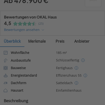
Ab 478.900 €
Bewertungen von OKAL Haus
4,5
(25)
Bewertungen ansehen
Überblick
Merkmale
Preis
Anbieter
Wohnfläche
185 m²
Schlüsselfertig
Ausbaustufe
Bauweise
Fertighaus
Energiestandard
Effizienzhaus 55
Dachform
Satteldach
Hausart
Einfamilienhaus
Beschreibung