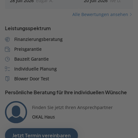
28 Juli 2026
Edgar A.
20 Juli 2026
Ive D.
meine Wünsche eingegan
und versuchte mit vielen 
Alle Bewertungen ansehen
und Beschreibungen eine
optionalen Preis zu erstel
Leistungsspektrum
Finanzierungsberatung
Preisgarantie
Bauzeit Garantie
Individuelle Planung
Blower Door Test
Persönliche Beratung für Ihre individuellen Wünsche
Finden Sie jetzt Ihren Ansprechpartner
OKAL Haus
Jetzt Termin vereinbaren