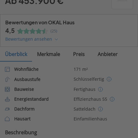
Ab 453.900 €
Bewertungen von OKAL Haus
4,5
(25)
Bewertungen ansehen
Überblick
Merkmale
Preis
Anbieter
Wohnfläche
171 m²
Schlüsselfertig
Ausbaustufe
Bauweise
Fertighaus
Energiestandard
Effizienzhaus 55
Dachform
Satteldach
Hausart
Einfamilienhaus
Beschreibung