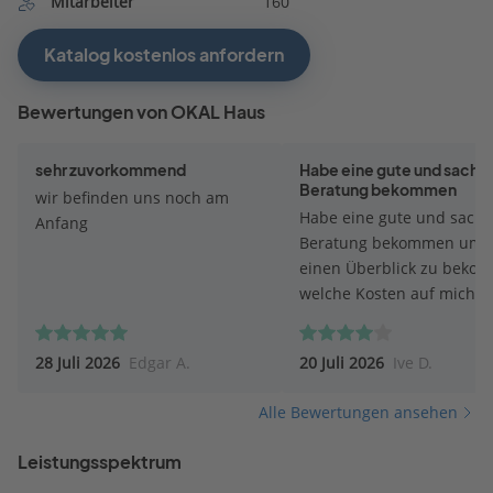
Mitarbeiter
160
Katalog kostenlos anfordern
Bewertungen von OKAL Haus
sehr zuvorkommend
Habe eine gute und sachli
Beratung bekommen
wir befinden uns noch am
Habe eine gute und sachl
Anfang
Beratung bekommen um
einen Überblick zu beko
welche Kosten auf mich
zukommen werden. Bei d
Beratung ist mein Berater
28 Juli 2026
Edgar A.
20 Juli 2026
Ive D.
meine Wünsche eingegan
und versuchte mit vielen 
Alle Bewertungen ansehen
und Beschreibungen eine
optionalen Preis zu erstel
Leistungsspektrum