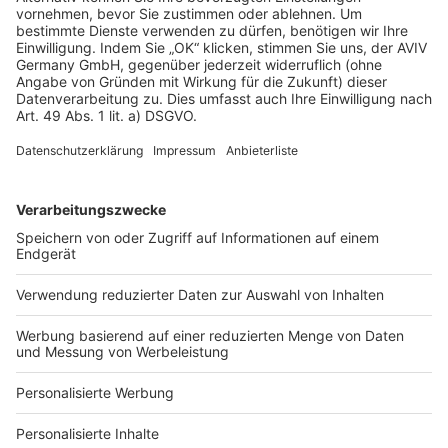
AGB-Übersicht
Datenschutz
Impressum
Fotonachweis
Services
Bauprojekt-Quiz
Häuser-Suche
Hausanbieter-Suche
Bauprojekt-Profil
Für Unternehmen
Ihre Baufirma auf bauen.de