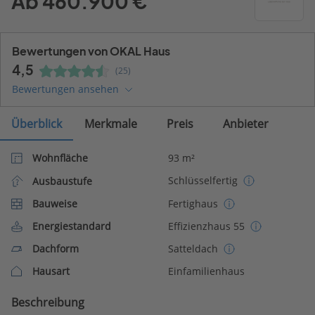
Ab 460.900 €
Bewertungen von OKAL Haus
4,5
(25)
Bewertungen ansehen
Überblick
Merkmale
Preis
Anbieter
Wohnfläche
93 m²
Schlüsselfertig
Ausbaustufe
Bauweise
Fertighaus
Energiestandard
Effizienzhaus 55
Dachform
Satteldach
Hausart
Einfamilienhaus
Beschreibung