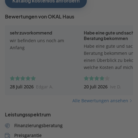
Katalog kostenlos anfordern
Bewertungen von OKAL Haus
sehr zuvorkommend
Habe eine gute und sachli
Beratung bekommen
wir befinden uns noch am
Habe eine gute und sachl
Anfang
Beratung bekommen um
einen Überblick zu beko
welche Kosten auf mich
zukommen werden. Bei d
Beratung ist mein Berater
28 Juli 2026
Edgar A.
20 Juli 2026
Ive D.
meine Wünsche eingegan
und versuchte mit vielen 
Alle Bewertungen ansehen
und Beschreibungen eine
optionalen Preis zu erstel
Leistungsspektrum
Finanzierungsberatung
Preisgarantie