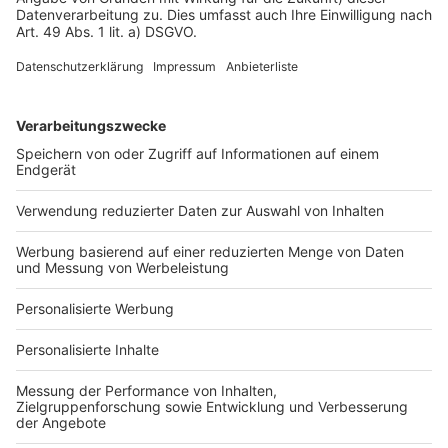
Impressum
Fotonachweis
Services
Bauprojekt-Quiz
Häuser-Suche
Hausanbieter-Suche
Bauprojekt-Profil
Für Unternehmen
Ihre Baufirma auf bauen.de
Kostenloses Infogespräch