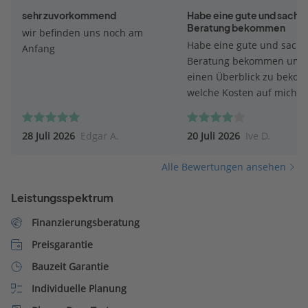
sehr zuvorkommend
Habe eine gute und sachli
Beratung bekommen
wir befinden uns noch am
Habe eine gute und sachl
Anfang
Beratung bekommen um
einen Überblick zu beko
welche Kosten auf mich
zukommen werden. Bei d
Beratung ist mein Berater
28 Juli 2026
Edgar A.
20 Juli 2026
Ive D.
meine Wünsche eingegan
und versuchte mit vielen 
Alle Bewertungen ansehen
und Beschreibungen eine
optionalen Preis zu erstel
Leistungsspektrum
Finanzierungsberatung
Preisgarantie
Bauzeit Garantie
Individuelle Planung