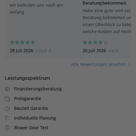
Beratung bekommen
wir befinden uns noch am
Habe eine gute und sachl
Anfang
Beratung bekommen um
einen Überblick zu beko
welche Kosten auf mich
zukommen werden. Bei d
Beratung ist mein Berater
28 Juli 2026
Edgar A.
20 Juli 2026
Ive D.
meine Wünsche eingegan
und versuchte mit vielen 
Alle Bewertungen ansehen
und Beschreibungen eine
optionalen Preis zu erstel
Leistungsspektrum
Finanzierungsberatung
Preisgarantie
Bauzeit Garantie
Individuelle Planung
Blower Door Test