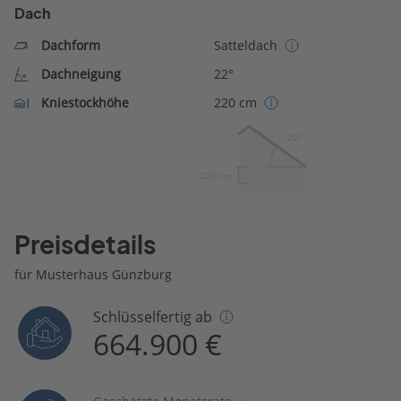
Dach
Dachform
Satteldach
Dachneigung
22°
Kniestockhöhe
220 cm
22º
220 cm
Preisdetails
für Musterhaus Günzburg
Schlüsselfertig ab
664.900 €