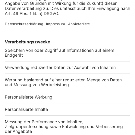
Impressum
Fotonachweis
Services
Bauprojekt-Quiz
Häuser-Suche
Hausanbieter-Suche
Bauprojekt-Profil
Für Unternehmen
Ihre Baufirma auf bauen.de
Kostenloses Infogespräch