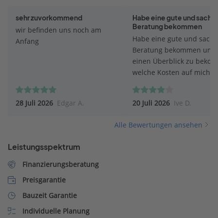
sehr zuvorkommend
Habe eine gute und sachli
Beratung bekommen
wir befinden uns noch am
Habe eine gute und sachl
Anfang
Beratung bekommen um
einen Überblick zu beko
welche Kosten auf mich
zukommen werden. Bei d
Beratung ist mein Berater
28 Juli 2026
Edgar A.
20 Juli 2026
Ive D.
meine Wünsche eingegan
und versuchte mit vielen 
Alle Bewertungen ansehen
und Beschreibungen eine
optionalen Preis zu erstel
Leistungsspektrum
Finanzierungsberatung
Preisgarantie
Bauzeit Garantie
Individuelle Planung