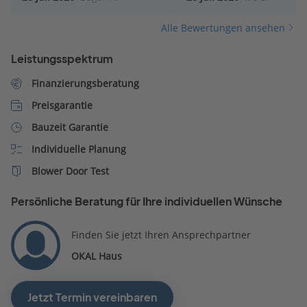
meine Wünsche eingegan
und versuchte mit vielen 
Alle Bewertungen ansehen
und Beschreibungen eine
optionalen Preis zu erstel
Leistungsspektrum
Finanzierungsberatung
Preisgarantie
Bauzeit Garantie
Individuelle Planung
Blower Door Test
Persönliche Beratung für Ihre individuellen Wünsche
Finden Sie jetzt Ihren Ansprechpartner
OKAL Haus
Jetzt Termin vereinbaren