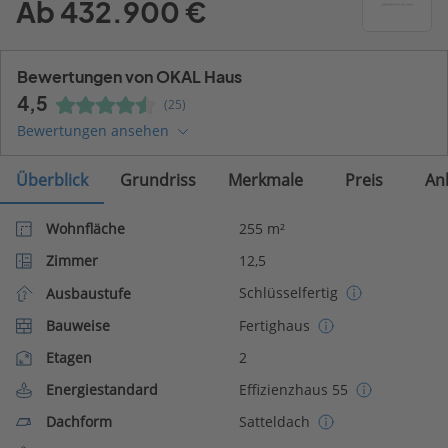
Ab 432.900 €
Bewertungen von OKAL Haus
4,5
(25)
Bewertungen ansehen
Überblick
Grundriss
Merkmale
Preis
An
Wohnfläche
255 m²
Zimmer
12,5
Schlüsselfertig
Ausbaustufe
Bauweise
Fertighaus
Etagen
2
Energiestandard
Effizienzhaus 55
Dachform
Satteldach