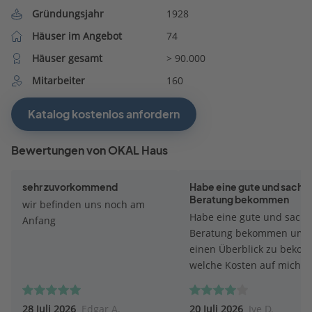
Gründungsjahr
1928
Häuser im Angebot
74
Häuser gesamt
> 90.000
Mitarbeiter
160
Katalog kostenlos anfordern
Bewertungen von OKAL Haus
sehr zuvorkommend
Habe eine gute und sachli
Beratung bekommen
wir befinden uns noch am
Habe eine gute und sachl
Anfang
Beratung bekommen um
einen Überblick zu beko
welche Kosten auf mich
zukommen werden. Bei d
Beratung ist mein Berater
28 Juli 2026
Edgar A.
20 Juli 2026
Ive D.