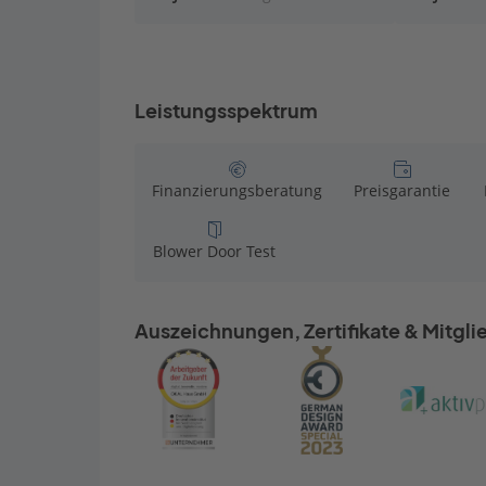
meine Wü
und versu
und Besc
optionalen
Leistungsspektrum
Finanzierungsberatung
Preisgarantie
Blower Door Test
Auszeichnungen, Zertifikate & Mitgl