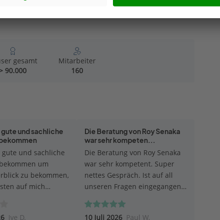
Hervorragend
ser gesamt
Mitarbeiter
> 90.000
160
 gute und sachliche
Die Beratung von Roy Senaka
 bekommen
war sehr kompeten...
 gute und sachliche
Die Beratung von Roy Senaka
 bekommen um
war sehr kompetent. Super
rblick zu bekommen,
nettes Gespräch. Ist auf all
sten auf mich
unseren Fragen eingegangen.
 werden. Bei der
Hat uns eingehend über den
ist mein Berater auf
Grundstückservice beraten,
26
Ive D.
10 Juli 2026
Paul W.