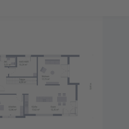
Bauprojekt-Quiz
Mein Konto
Baupartner
Anmelden