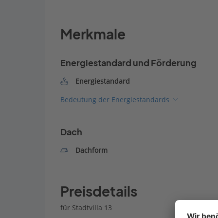
Merkmale
Energiestandard und Förderung
Energiestandard
Bedeutung der Energiestandards
Dach
Dachform
Preisdetails
für Stadtvilla 13