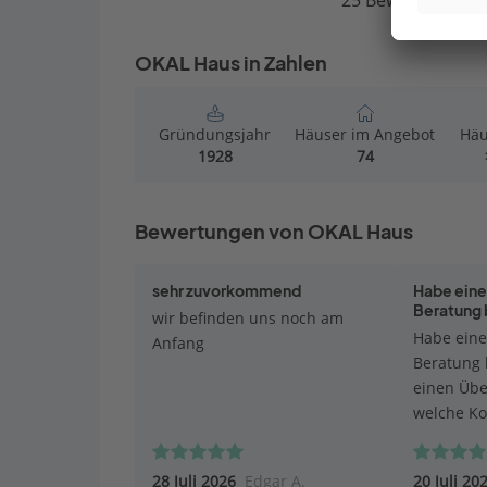
25 Bewertungen
OKAL Haus in Zahlen
Gründungsjahr
Häuser im Angebot
Häu
1928
74
Bewertungen von OKAL Haus
sehr zuvorkommend
Habe eine
Beratung
wir befinden uns noch am
Habe eine
Anfang
Beratung
einen Übe
welche Ko
zukommen
Beratung 
28 Juli 2026
Edgar A.
20 Juli 20