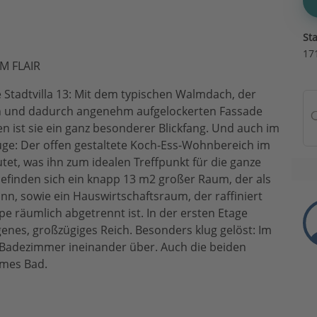
Sta
17
M FLAIR
 Stadtvilla 13: Mit dem typischen Walmdach, der
n und dadurch angenehm aufgelockerten Fassade
n ist sie ein ganz besonderer Blickfang. Und auch im
züge: Der offen gestaltete Koch-Ess-Wohnbereich im
tet, was ihn zum idealen Treffpunkt für die ganze
befinden sich ein knapp 13 m2 großer Raum, der als
, sowie ein Hauswirtschaftsraum, der raffiniert
e räumlich abgetrennt ist. In der ersten Etage
genes, großzügiges Reich. Besonders klug gelöst: Im
d Badezimmer ineinander über. Auch die beiden
ames Bad.