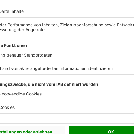
us
Zum Anbieterprofil
Katalog kostenlos anfordern