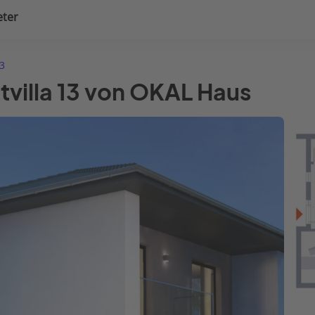
eter
uplanung
Hausausstattung
13
tvilla 13 von OKAL Haus