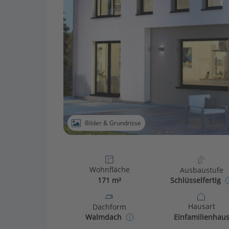
Bilder & Grundrisse
Wohnfläche
Ausbaustufe
171 m²
Schlüsselfertig
Hausart
Dachform
Einfamilienhau
Walmdach