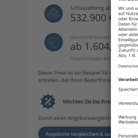
Schlüsselfertig ab
532.900 €
Geschätzte Monatsrate
ab 1.604,25 €
Finanzierungen kostenlos vergle
Dieser Preis ist ein Beispiel für den Anfang
erstellen, das Ihren Bedürfnissen entsprich
Möchten Sie bei Ihrem Projekt G
Durch einen Angebotsvergleich mit Bauen.d
Angebote vergleichen & sparen