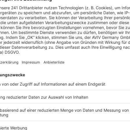
ichen
, ein Berater kann Ihnen ein detailliertes Angebot
t.
eld sparen?
e können Sie bis zu 20 % Ihrer Baukosten sparen.