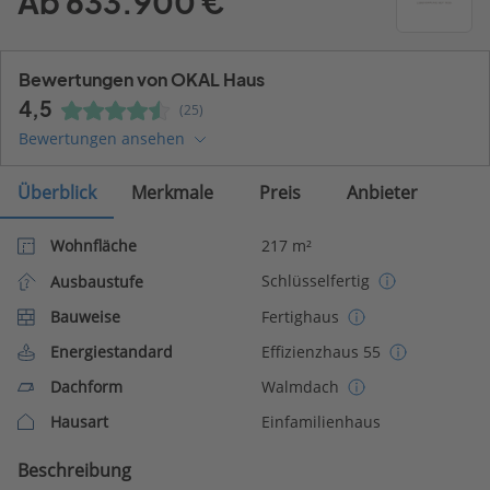
Ab 633.900 €
Bewertungen von OKAL Haus
4,5
(25)
Bewertungen ansehen
Überblick
Merkmale
Preis
Anbieter
Wohnfläche
217 m²
Schlüsselfertig
Ausbaustufe
Bauweise
Fertighaus
Energiestandard
Effizienzhaus 55
Dachform
Walmdach
Hausart
Einfamilienhaus
Beschreibung