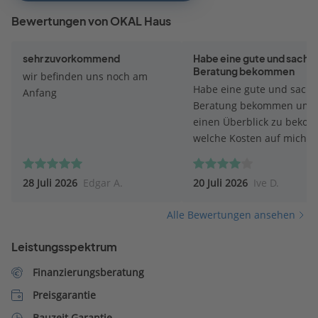
Bewertungen von OKAL Haus
sehr zuvorkommend
Habe eine gute und sachli
Beratung bekommen
wir befinden uns noch am
Habe eine gute und sachl
Anfang
Beratung bekommen um
einen Überblick zu beko
welche Kosten auf mich
zukommen werden. Bei d
Beratung ist mein Berater
28 Juli 2026
Edgar A.
20 Juli 2026
Ive D.
meine Wünsche eingegan
und versuchte mit vielen 
Alle Bewertungen ansehen
und Beschreibungen eine
optionalen Preis zu erstel
Leistungsspektrum
Finanzierungsberatung
Preisgarantie
Bauzeit Garantie