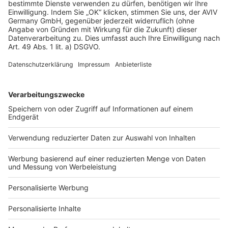
AGB-Übersicht
Datenschutz
Impressum
Fotonachweis
Services
Bauprojekt-Quiz
Häuser-Suche
Hausanbieter-Suche
Bauprojekt-Profil
Für Unternehmen
Ihre Baufirma auf bauen.de
Kostenloses Infogespräch