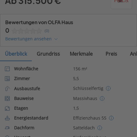
Ab 315.500 €
Bewertungen von OLFA Haus
0
(0)
Bewertungen ansehen
Überblick
Grundriss
Merkmale
Preis
An
Wohnfläche
156 m²
Zimmer
5,5
Schlüsselfertig
Ausbaustufe
Bauweise
Massivhaus
Etagen
1,5
Energiestandard
Effizienzhaus 55
Dachform
Satteldach