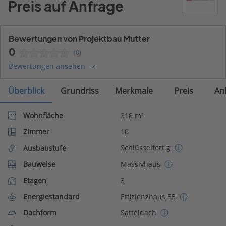
Preis auf Anfrage
Bewertungen von Projektbau Mutter
0
(0)
Bewertungen ansehen
Überblick
Grundriss
Merkmale
Preis
An
Wohnfläche
318 m²
Zimmer
10
Schlüsselfertig
Ausbaustufe
Bauweise
Massivhaus
Etagen
3
Energiestandard
Effizienzhaus 55
Dachform
Satteldach