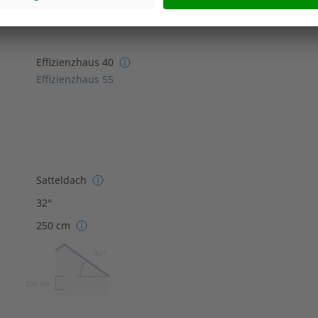
Effizienzhaus 40
Effizienzhaus 55
Satteldach
32°
250 cm
32º
250 cm