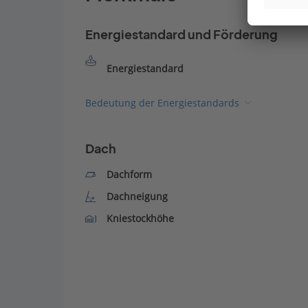
Energiestandard und Förderung
Energiestandard
Bedeutung der Energiestandards
Dach
Dachform
Dachneigung
Kniestockhöhe