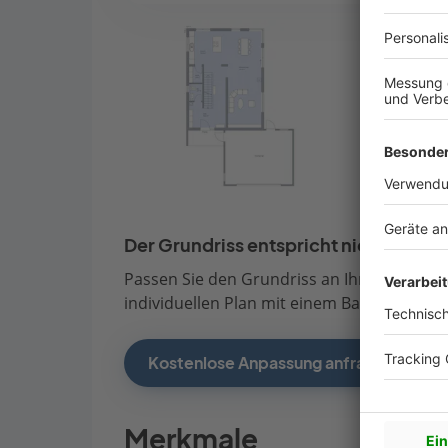
Der Grundriss entspricht nicht Ihren
Passen Sie den Grundriss an Ihre persönli
individuellen Plan mit einem Bauberater de
Kostenlose Anpassung anfragen
Merkmale