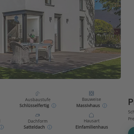
Bauweise
Ausbaustufe
P
Massivhaus
Schlüsselfertig
Sch
Pr
Hausart
d
Dachform
Einfamilienhaus
Satteldach