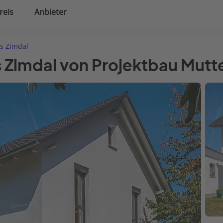
reis
Anbieter
uplanung
Hausausstattung
s Zimdal
 Zimdal von Projektbau Mutt