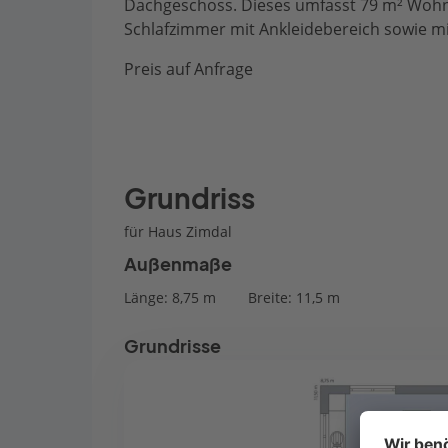
Dachgeschoss. Dieses umfasst 79 m² Wohn
Schlafzimmer mit Ankleidebereich sowie 
Preis auf Anfrage
Grundriss
für Haus Zimdal
Außenmaße
Länge: 8,75 m
Breite: 11,5 m
Grundrisse