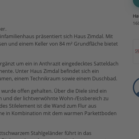
Ha
16
er.
Einfamilienhaus präsentiert sich Haus Zimdal. Mit
en und einem Keller von 84 m² Grundfläche bietet
gänzt um ein in Anthrazit eingedecktes Satteldach
mente. Unter Haus Zimdal befindet sich ein
rräumen, einem Technikraum sowie einem Duschbad.
wurde offen gehalten. Über die Diele sind ein
m und der lichtverwöhnte Wohn-/Essbereich zu
des Stilelement ist die Wand zum Flur aus
lche in Kombination mit dem warmen Parkettboden
attschwarzem Stahlgeländer führt in das