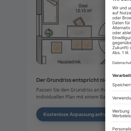
Der Grundriss entspricht nicht Ihren
Passen Sie den Grundriss an Ihre persönli
individuellen Plan mit einem Bauberater de
Kostenlose Anpassung anfragen