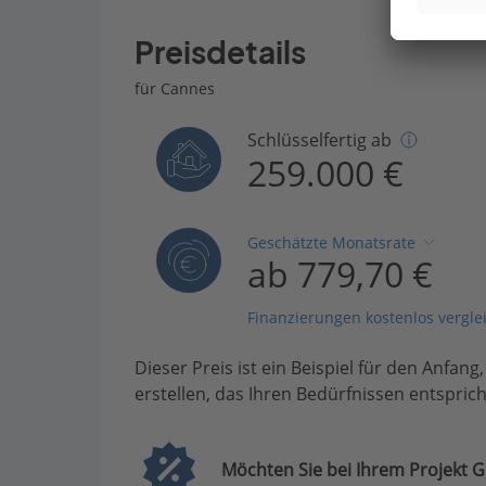
Preisdetails
für Cannes
Schlüsselfertig ab
259.000 €
Geschätzte Monatsrate
ab 779,70 €
Finanzierungen kostenlos vergle
Dieser Preis ist ein Beispiel für den Anfang
erstellen, das Ihren Bedürfnissen entsprich
Möchten Sie bei Ihrem Projekt G