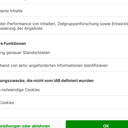
Effizienzhaus 40
Effizienzhaus 40 Plus
Effizienzhaus 55
Walmdach
24°
24º