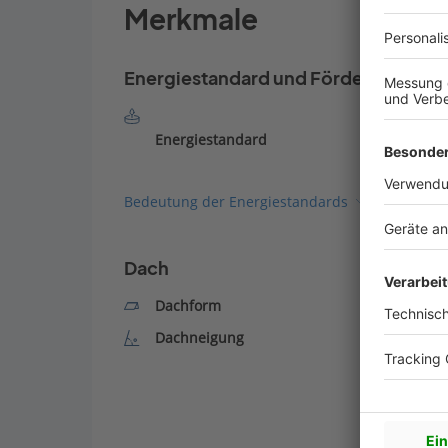
Merkmale
Energiestandard und Förderung
Energiestandard
Bedeutung der Energiestandards
Dach
Dachform
Dachneigung