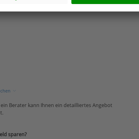
ichen
, ein Berater kann Ihnen ein detailliertes Angebot
t.
eld sparen?