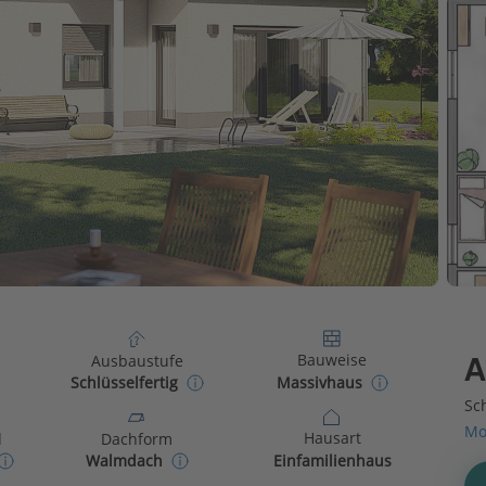
Bauweise
Ausbaustufe
A
Massivhaus
Schlüsselfertig
Sch
Mo
Hausart
d
Dachform
Einfamilienhaus
Walmdach