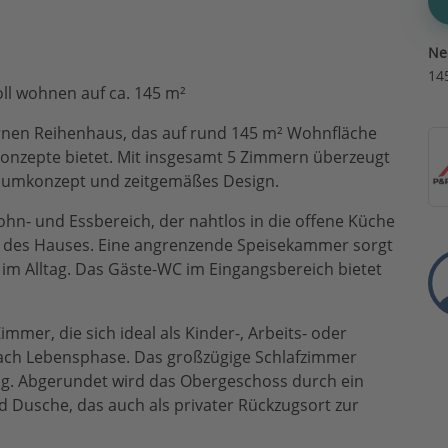
Ne
14
oll wohnen auf ca. 145 m²
nen Reihenhaus, das auf rund 145 m² Wohnfläche
konzepte bietet. Mit insgesamt 5 Zimmern überzeugt
aumkonzept und zeitgemäßes Design.
ohn- und Essbereich, der nahtlos in die offene Küche
t des Hauses. Eine angrenzende Speisekammer sorgt
im Alltag. Das Gäste-WC im Eingangsbereich bietet
mmer, die sich ideal als Kinder-, Arbeits- oder
 nach Lebensphase. Das großzügige Schlafzimmer
ung. Abgerundet wird das Obergeschoss durch ein
usche, das auch als privater Rückzugsort zur