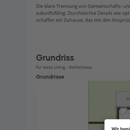
Die klare Trennung von Gemeinschafts- u
zukunftsfähig. Durchdachte Details wie opt
schaffen ein Zuhause, das mit den Ansprü
Grundriss
für Neox Living - Reihenhaus
Grundrisse