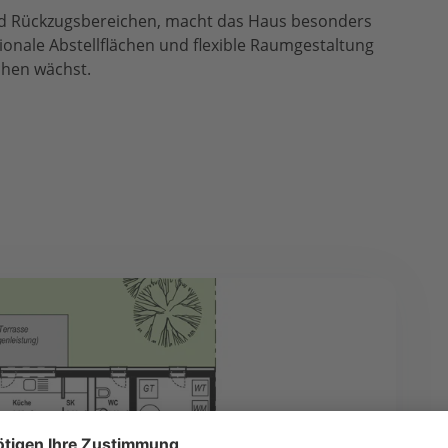
nd Rückzugsbereichen, macht das Haus besonders
ionale Abstellflächen und flexible Raumgestaltung
chen wächst.