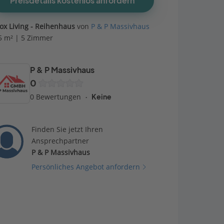
Preisdetails kostenlos anfordern
ox Living - Reihenhaus
von
P & P Massivhaus
5 m² | 5 Zimmer
P & P Massivhaus
0
0 Bewertungen
Keine
Finden Sie jetzt Ihren
Ansprechpartner
P & P Massivhaus
Persönliches Angebot anfordern