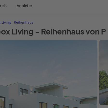
reis
Anbieter
uplanung
Hausausstattung
 Living - Reihenhaus
ox Living - Reihenhaus von P