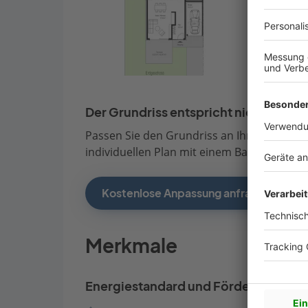
Der Grundriss entspricht nicht Ihren
Passen Sie den Grundriss an Ihre persönli
individuellen Plan mit einem Bauberater de
Kostenlose Anpassung anfragen
Merkmale
Energiestandard und Förderung