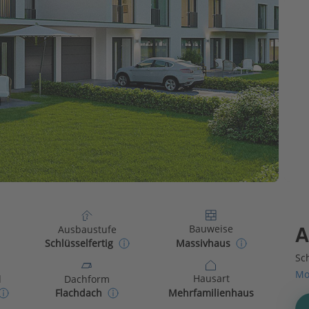
Bauweise
Ausbaustufe
A
Massivhaus
Schlüsselfertig
Sch
Mo
Hausart
d
Dachform
Mehrfamilienhaus
Flachdach