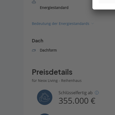
Energiestandard
Bedeutung der Energiestandards
Dach
Dachform
Preisdetails
für Neox Living - Reihenhaus
Schlüsselfertig ab
355.000 €