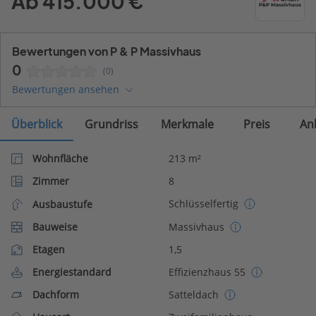
Ab 415.000 €
Bewertungen von P & P Massivhaus
0
(0)
Bewertungen ansehen
Überblick
Grundriss
Merkmale
Preis
An
Wohnfläche
213 m²
Zimmer
8
Schlüsselfertig
Ausbaustufe
Bauweise
Massivhaus
Etagen
1,5
Energiestandard
Effizienzhaus 55
Dachform
Satteldach