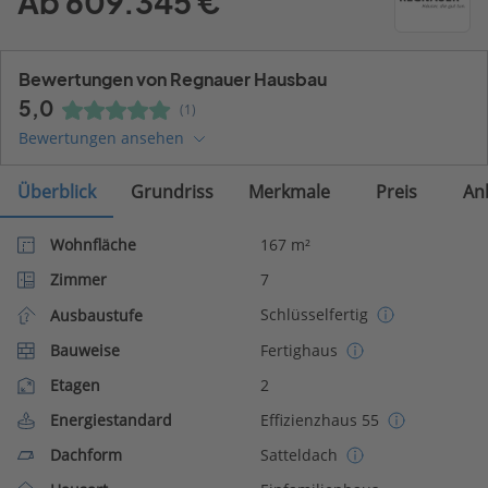
Ab 609.345 €
Bewertungen von Regnauer Hausbau
5,0
(1)
Bewertungen ansehen
Überblick
Grundriss
Merkmale
Preis
An
Wohnfläche
167 m²
Zimmer
7
Schlüsselfertig
Ausbaustufe
Bauweise
Fertighaus
Etagen
2
Energiestandard
Effizienzhaus 55
Dachform
Satteldach