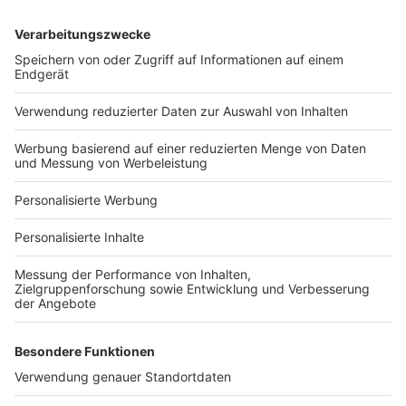
Services
Bauprojekt-Quiz
Häuser-Suche
Hausanbieter-Suche
Bauprojekt-Profil
Für Unternehmen
Ihre Baufirma auf bauen.de
Kostenloses Infogespräch