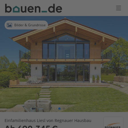
Bauen
Logo
Anmelden
Bilder & Grundrisse
Einfamilienhaus Liesl von Regnauer Hausbau