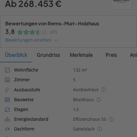
Ab 268.453 €
Bewertungen von Rems-Murr-Holzhaus
3,8
(37)
Bewertungen ansehen
Überblick
Grundriss
Merkmale
Preis
An
Wohnfläche
132 m²
Zimmer
5
Ausbauhaus
Ausbaustufe
Bauweise
Blockhaus
Etagen
1,5
Energiestandard
Effizienzhaus 55
Dachform
Satteldach