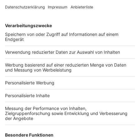
Fotonachweis
Services
Bauprojekt-Quiz
Häuser-Suche
Hausanbieter-Suche
Bauprojekt-Profil
Für Unternehmen
Ihre Baufirma auf bauen.de
Kostenloses Infogespräch