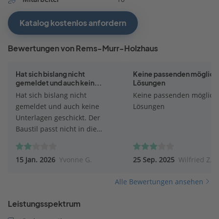
Katalog kostenlos anfordern
Bewertungen von Rems-Murr-Holzhaus
Hat sich bislang nicht
Keine passenden möglich
gemeldet und auch kein...
Lösungen
Hat sich bislang nicht
Keine passenden möglich
gemeldet und auch keine
Lösungen
Unterlagen geschickt. Der
Baustil passt nicht in die
umliegenden Häuser. Wir
möchten hier keine weiteren
15 Jan. 2026
Yvonne G.
25 Sep. 2025
Wilfried Z.
Kontaktaufnahmen.
Alle Bewertungen ansehen
Leistungsspektrum