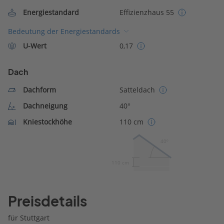
Energiestandard
Effizienzhaus 55
Bedeutung der Energiestandards
U-Wert
0,17
Dach
Dachform
Satteldach
Dachneigung
40°
Kniestockhöhe
110 cm
40º
110 cm
Preisdetails
für Stuttgart