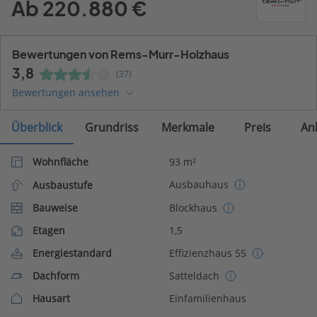
Ab 220.880 €
Bewertungen von Rems-Murr-Holzhaus
3,8
(37)
Bewertungen ansehen
Überblick
Grundriss
Merkmale
Preis
An
Wohnfläche
93 m²
Ausbauhaus
Ausbaustufe
Bauweise
Blockhaus
Etagen
1,5
Energiestandard
Effizienzhaus 55
Dachform
Satteldach
Hausart
Einfamilienhaus