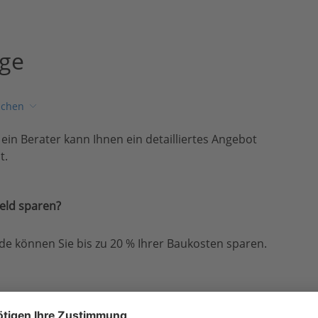
age
ichen
, ein Berater kann Ihnen ein detailliertes Angebot
t.
eld sparen?
e können Sie bis zu 20 % Ihrer Baukosten sparen.