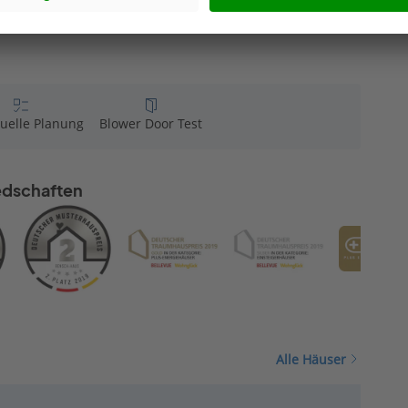
ghauswelt werde ich
Alle Bewertungen ansehen
n.
duelle Planung
Blower Door Test
iedschaften
Alle Häuser