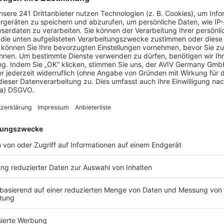
H-HAUS
Zum Anbieterprofil
Katalog kostenlos anfordern
Hervorragend