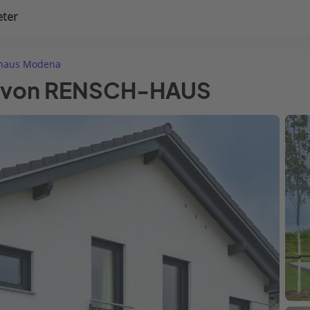
eter
uplanung
Hausausstattung
haus Modena
a von RENSCH-HAUS