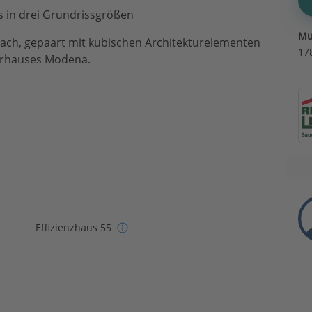
s in drei Grundrissgrößen
Mu
ldach, gepaart mit kubischen Architekturelementen
17
erhauses Modena.
Effizienzhaus 55