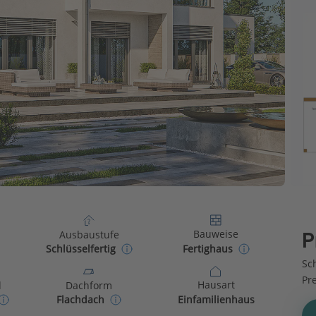
Bauweise
Ausbaustufe
P
Fertighaus
Schlüsselfertig
Sch
Pr
Hausart
d
Dachform
Einfamilienhaus
Flachdach