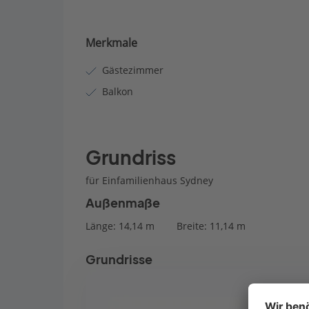
Merkmale
Gästezimmer
Balkon
Grundriss
für Einfamilienhaus Sydney
Außenmaße
Länge: 14,14 m
Breite: 11,14 m
Grundrisse