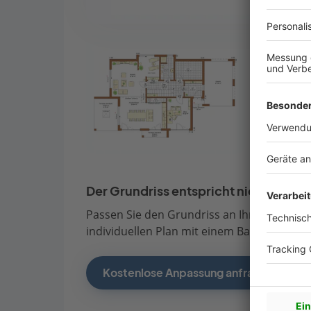
Der Grundriss entspricht nicht Ihren
Passen Sie den Grundriss an Ihre persönli
individuellen Plan mit einem Bauberater de
Kostenlose Anpassung anfragen