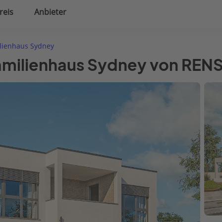
reis
Anbieter
uplanung
Hausausstattung
lienhaus Sydney
nfamilienhaus Sydney von R