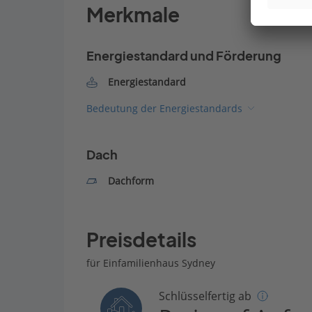
Merkmale
Energiestandard und Förderung
Energiestandard
Bedeutung der Energiestandards
Dach
Dachform
Preisdetails
für Einfamilienhaus Sydney
Schlüsselfertig ab