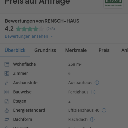
Preis auf Anfrage
Bewertungen von RENSCH-HAUS
4,2
(243)
Bewertungen ansehen
Überblick
Grundriss
Merkmale
Preis
An
Wohnfläche
258 m²
Zimmer
6
Ausbauhaus
Ausbaustufe
Bauweise
Fertighaus
Etagen
2
Energiestandard
Effizienzhaus 40
Dachform
Flachdach