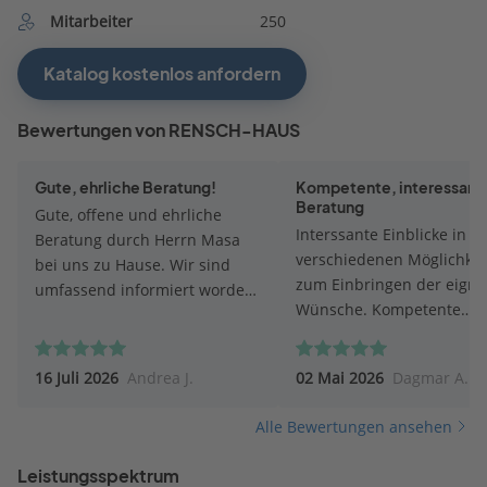
Mitarbeiter
250
Katalog kostenlos anfordern
Bewertungen von RENSCH-HAUS
Gute, ehrliche Beratung!
Kompetente, interessant
Beratung
Gute, offene und ehrliche
Interssante Einblicke in di
Beratung durch Herrn Masa
verschiedenen Möglichkei
bei uns zu Hause. Wir sind
zum Einbringen der eign
umfassend informiert worden,
Wünsche. Kompetente
und haben einen postiven
Beratung. Klare Erklärun
Eindruck von dem
zum Aufbau der
Unternehmen und den
16 Juli 2026
Andrea J.
02 Mai 2026
Dagmar A.
Fertighausstruktur und Ab
Häusern.
des Hausbaus. Ein Besuch
Alle Bewertungen ansehen
der Fertighauswelt werde 
vornehmen.
Leistungsspektrum