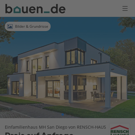
Bauen
Logo
Anmelden
Bilder & Grundrisse
Einfamilienhaus MH San Diego von RENSCH-HAUS