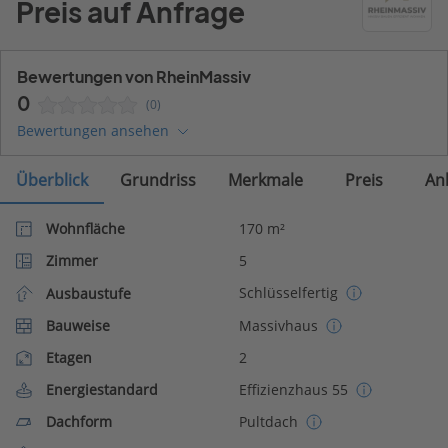
Preis auf Anfrage
Bewertungen von RheinMassiv
0
(0)
Bewertungen ansehen
Überblick
Grundriss
Merkmale
Preis
An
Wohnfläche
170 m²
Zimmer
5
Schlüsselfertig
Ausbaustufe
Bauweise
Massivhaus
Etagen
2
Energiestandard
Effizienzhaus 55
Dachform
Pultdach