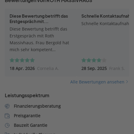
Bewertungen von ROTH MASSIVHAUS
Diese Bewertung betrifft das
Schnelle Kontaktaufnah
Erstgespräch mit...
Schnelle Kontaktaufnahm
Diese Bewertung betrifft das
Erstgespräch mit Roth
Massivhaus. Frau Bergold hat
mich sehr kompetent
informiert und beraten.
Besonders war, dass sie auf
18 Apr. 2026
Cornelia A.
28 Sep. 2025
Frank S.
die Besonderheiten des
Baugrunds eingegangen ist.
Alle Bewertungen ansehen
Leistungsspektrum
Finanzierungsberatung
Preisgarantie
Bauzeit Garantie