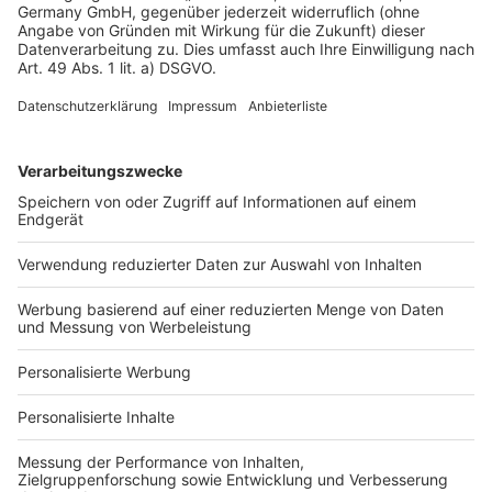
Datenschutz
Impressum
Fotonachweis
Services
Bauprojekt-Quiz
Häuser-Suche
Hausanbieter-Suche
Bauprojekt-Profil
Für Unternehmen
Ihre Baufirma auf bauen.de
Kostenloses Infogespräch