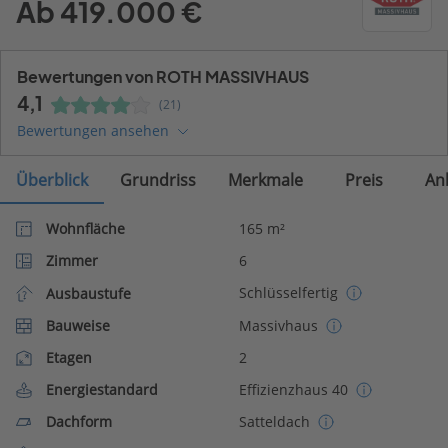
Ab 419.000 €
Bewertungen von ROTH MASSIVHAUS
4,1
(21)
Bewertungen ansehen
Überblick
Grundriss
Merkmale
Preis
An
Wohnfläche
165 m²
Zimmer
6
Schlüsselfertig
Ausbaustufe
Bauweise
Massivhaus
Etagen
2
Energiestandard
Effizienzhaus 40
Dachform
Satteldach