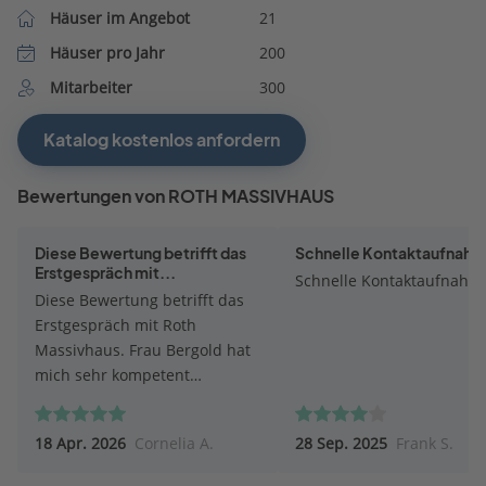
Häuser im Angebot
21
Häuser pro Jahr
200
Mitarbeiter
300
Katalog kostenlos anfordern
Bewertungen von ROTH MASSIVHAUS
Diese Bewertung betrifft das
Schnelle Kontaktaufnah
Erstgespräch mit...
Schnelle Kontaktaufnahm
Diese Bewertung betrifft das
Erstgespräch mit Roth
Massivhaus. Frau Bergold hat
mich sehr kompetent
informiert und beraten.
Besonders war, dass sie auf
18 Apr. 2026
Cornelia A.
28 Sep. 2025
Frank S.
die Besonderheiten des
Baugrunds eingegangen ist.