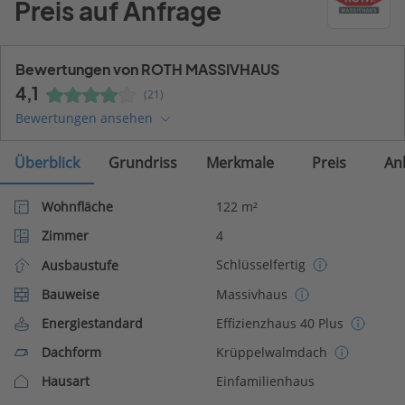
Preis auf Anfrage
Bewertungen von ROTH MASSIVHAUS
4,1
(21)
Bewertungen ansehen
Überblick
Grundriss
Merkmale
Preis
An
Wohnfläche
122 m²
Zimmer
4
Schlüsselfertig
Ausbaustufe
Bauweise
Massivhaus
Energiestandard
Effizienzhaus 40 Plus
Dachform
Krüppelwalmdach
Hausart
Einfamilienhaus