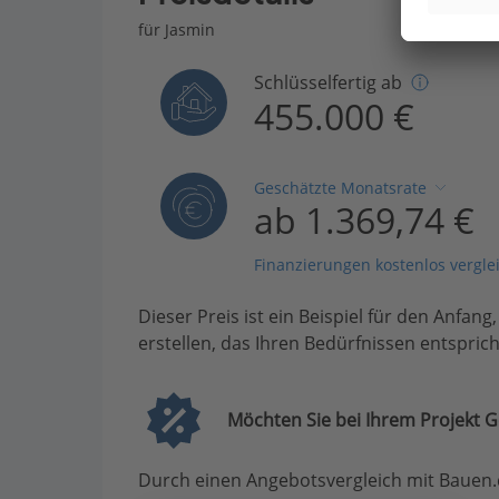
für Jasmin
Schlüsselfertig ab
455.000 €
Geschätzte Monatsrate
ab 1.369,74 €
Finanzierungen kostenlos vergle
Dieser Preis ist ein Beispiel für den Anfang
erstellen, das Ihren Bedürfnissen entsprich
Möchten Sie bei Ihrem Projekt G
Durch einen Angebotsvergleich mit Bauen.d