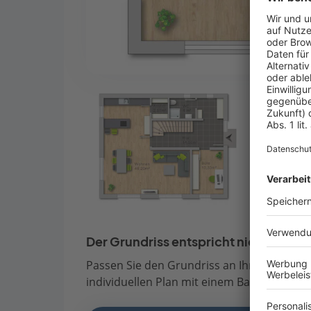
Der Grundriss entspricht nicht Ihren
Passen Sie den Grundriss an Ihre persönli
individuellen Plan mit einem Bauberater de