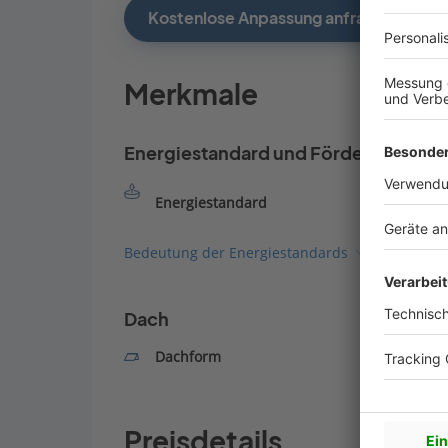
Kostenlose Anpassung anfragen
Merkmale
Energiestandard und Förderung
Energiestandard
Bedeutung der Energiestandards
Dach
Dachform
Preisdetails