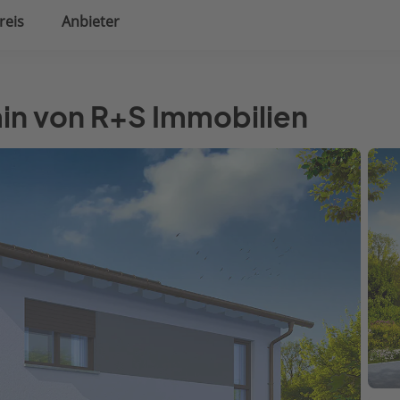
reis
Anbieter
uplanung
Hausausstattung
n
min von R+S Immobilien