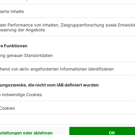
Effizienzhaus 40
Effizienzhaus 55
Satteldach