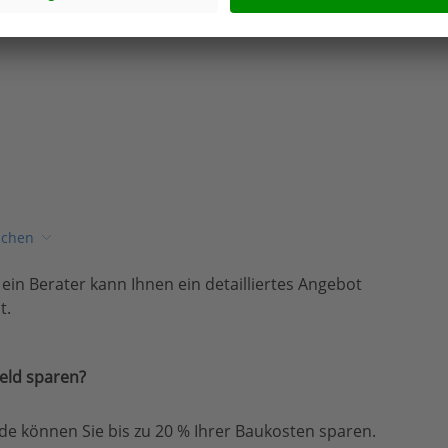
ichen
, ein Berater kann Ihnen ein detailliertes Angebot
t.
eld sparen?
e können Sie bis zu 20 % Ihrer Baukosten sparen.