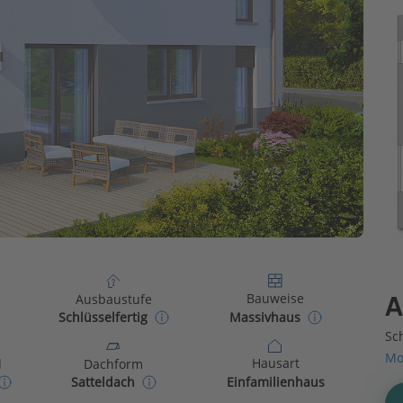
Bauweise
Ausbaustufe
A
Massivhaus
Schlüsselfertig
Sch
Mo
Hausart
d
Dachform
Einfamilienhaus
Satteldach