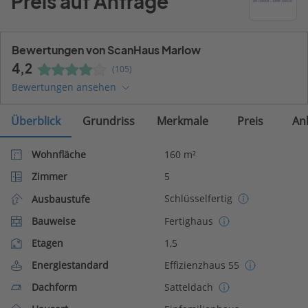
Preis auf Anfrage
Bewertungen von ScanHaus Marlow
4,2
(105)
Bewertungen ansehen
Überblick
Grundriss
Merkmale
Preis
An
Wohnfläche
160 m²
Zimmer
5
Schlüsselfertig
Ausbaustufe
Bauweise
Fertighaus
Etagen
1,5
Energiestandard
Effizienzhaus 55
Dachform
Satteldach