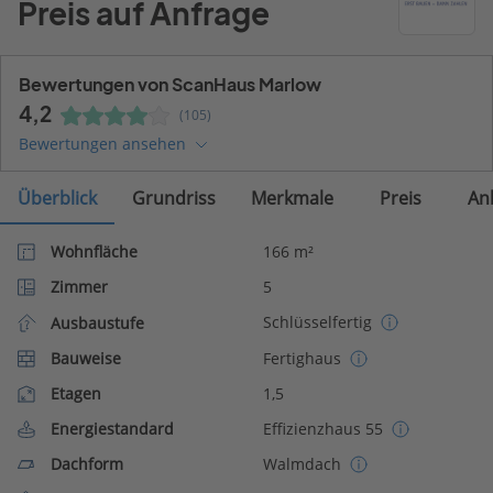
Preis auf Anfrage
Bewertungen von ScanHaus Marlow
4,2
(105)
Bewertungen ansehen
Überblick
Grundriss
Merkmale
Preis
An
Wohnfläche
166 m²
Zimmer
5
Schlüsselfertig
Ausbaustufe
Bauweise
Fertighaus
Etagen
1,5
Energiestandard
Effizienzhaus 55
Dachform
Walmdach