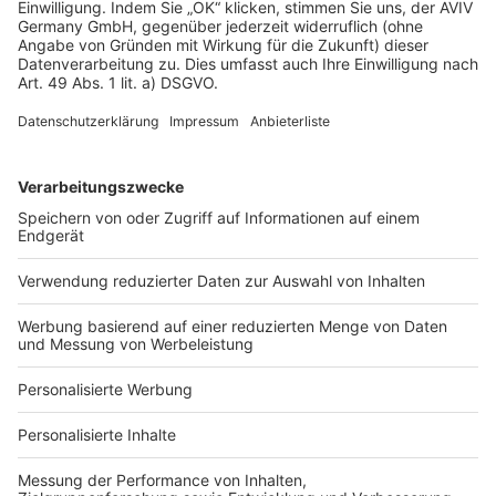
Datenschutz
Impressum
Fotonachweis
Services
Bauprojekt-Quiz
Häuser-Suche
Hausanbieter-Suche
Bauprojekt-Profil
Für Unternehmen
Ihre Baufirma auf bauen.de
Kostenloses Infogespräch