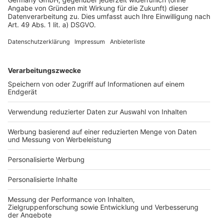
Datenschutz
Impressum
Fotonachweis
Services
Bauprojekt-Quiz
Häuser-Suche
Hausanbieter-Suche
Bauprojekt-Profil
Für Unternehmen
Ihre Baufirma auf bauen.de
Kostenloses Infogespräch