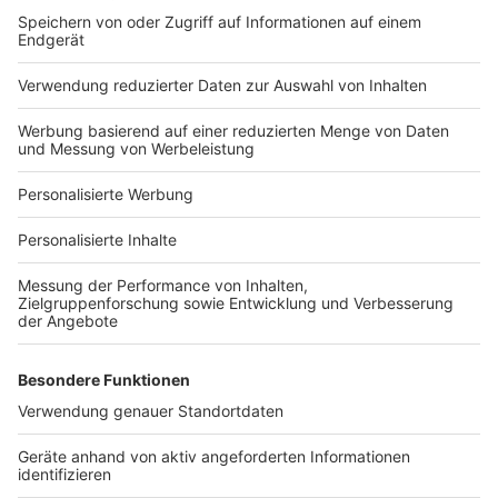
Bauprojekt-Quiz
Häuser-Suche
Hausanbieter-Suche
Bauprojekt-Profil
Für Unternehmen
Ihre Baufirma auf bauen.de
Kostenloses Infogespräch