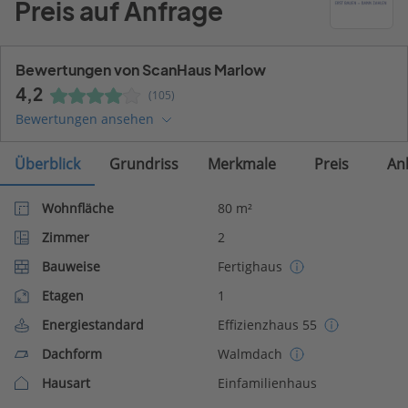
Preis auf Anfrage
Bewertungen von ScanHaus Marlow
4,2
(105)
Bewertungen ansehen
Überblick
Grundriss
Merkmale
Preis
An
Wohnfläche
80 m²
Zimmer
2
Bauweise
Fertighaus
Etagen
1
Energiestandard
Effizienzhaus 55
Dachform
Walmdach
Hausart
Einfamilienhaus