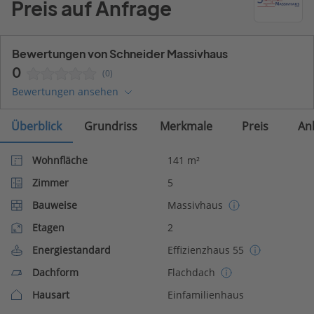
Preis auf Anfrage
Bewertungen von Schneider Massivhaus
0
(0)
Bewertungen ansehen
Überblick
Grundriss
Merkmale
Preis
An
Wohnfläche
141 m²
Zimmer
5
Bauweise
Massivhaus
Etagen
2
Energiestandard
Effizienzhaus 55
Dachform
Flachdach
Hausart
Einfamilienhaus