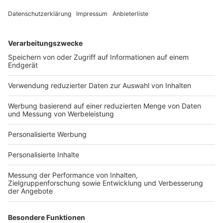
Fotonachweis
Services
Bauprojekt-Quiz
Häuser-Suche
Hausanbieter-Suche
Bauprojekt-Profil
Für Unternehmen
Ihre Baufirma auf bauen.de
Kostenloses Infogespräch