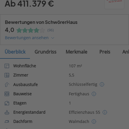
Ab 411.379 €
Bewertungen von SchwörerHaus
4,0
(96)
Bewertungen ansehen
Überblick
Grundriss
Merkmale
Preis
An
Wohnfläche
107 m²
Zimmer
5,5
Schlüsselfertig
Ausbaustufe
Bauweise
Fertighaus
Etagen
1
Energiestandard
Effizienzhaus 55
Dachform
Walmdach