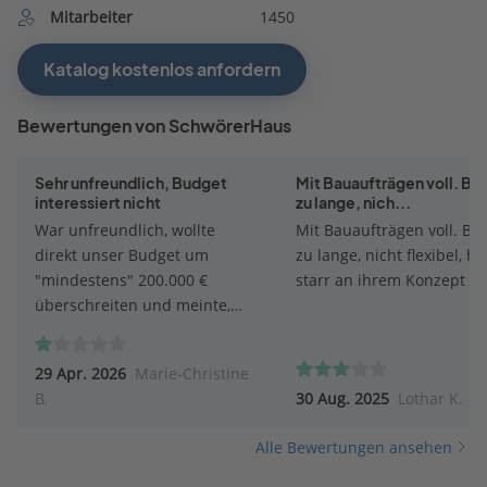
Mitarbeiter
1450
Katalog kostenlos anfordern
Bewertungen von SchwörerHaus
Sehr unfreundlich, Budget
Mit Bauaufträgen voll. Ba
interessiert nicht
zu lange, nich...
War unfreundlich, wollte
Mit Bauaufträgen voll. Bau
direkt unser Budget um
zu lange, nicht flexibel, hä
"mindestens" 200.000 €
starr an ihrem Konzept fes
überschreiten und meinte,
dieses wäre nicht möglich
umzusetzen. Andere Firmen
29 Apr. 2026
Marie-Christine
halten unser gesetztes Budget
B.
30 Aug. 2025
Lothar K.
weitestgehend ein.
Alle Bewertungen ansehen