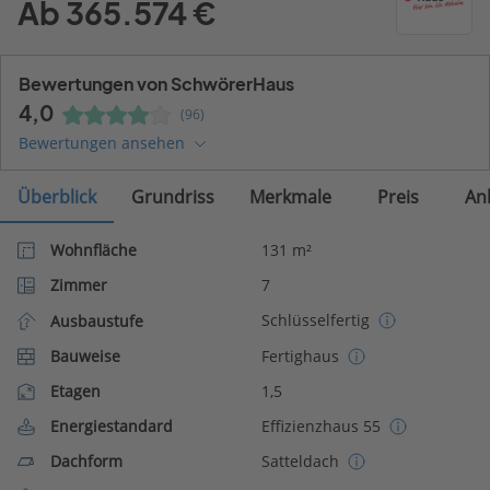
Ab 365.574 €
Bewertungen von SchwörerHaus
4,0
(96)
Bewertungen ansehen
Überblick
Grundriss
Merkmale
Preis
An
Wohnfläche
131 m²
Zimmer
7
Schlüsselfertig
Ausbaustufe
Bauweise
Fertighaus
Etagen
1,5
Energiestandard
Effizienzhaus 55
Dachform
Satteldach