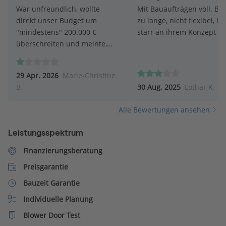
War unfreundlich, wollte
Mit Bauaufträgen voll. Bau
direkt unser Budget um
zu lange, nicht flexibel, hä
"mindestens" 200.000 €
starr an ihrem Konzept fes
überschreiten und meinte,
dieses wäre nicht möglich
umzusetzen. Andere Firmen
29 Apr. 2026
Marie-Christine
halten unser gesetztes Budget
B.
30 Aug. 2025
Lothar K.
weitestgehend ein.
Alle Bewertungen ansehen
Leistungsspektrum
Finanzierungsberatung
Preisgarantie
Bauzeit Garantie
Individuelle Planung
Blower Door Test