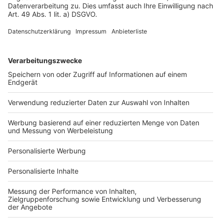
Impressum
Fotonachweis
Services
Bauprojekt-Quiz
Häuser-Suche
Hausanbieter-Suche
Bauprojekt-Profil
Für Unternehmen
Ihre Baufirma auf bauen.de
Kostenloses Infogespräch