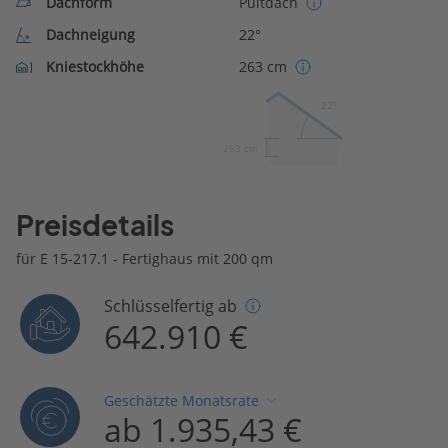
Dachform
Pultdach
Dachneigung
22°
Kniestockhöhe
263 cm
22º
263 cm
Preisdetails
für E 15-217.1 - Fertighaus mit 200 qm
Schlüsselfertig ab
642.910 €
Geschätzte Monatsrate
ab 1.935,43 €