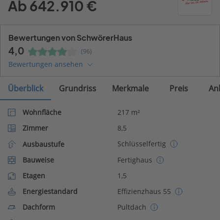
Ab 642.910 €
Bewertungen von SchwörerHaus
4,0
(96)
Bewertungen ansehen
Überblick
Grundriss
Merkmale
Preis
An
Wohnfläche
217 m²
Zimmer
8,5
Schlüsselfertig
Ausbaustufe
Bauweise
Fertighaus
Etagen
1,5
Energiestandard
Effizienzhaus 55
Dachform
Pultdach