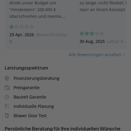
direkt unser Budget um
zu lange, nicht flexibel, hä
"mindestens" 200.000 €
starr an ihrem Konzept fes
überschreiten und meinte,
dieses wäre nicht möglich
umzusetzen. Andere Firmen
29 Apr. 2026
Marie-Christine
halten unser gesetztes Budget
B.
30 Aug. 2025
Lothar K.
weitestgehend ein.
Alle Bewertungen ansehen
Leistungsspektrum
Finanzierungsberatung
Preisgarantie
Bauzeit Garantie
Individuelle Planung
Blower Door Test
Persönliche Beratung für Ihre individuellen Wünsche