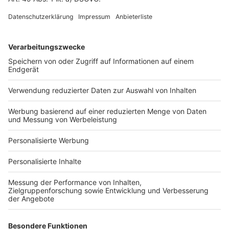
Fotonachweis
Services
Bauprojekt-Quiz
Häuser-Suche
Hausanbieter-Suche
Bauprojekt-Profil
Für Unternehmen
Ihre Baufirma auf bauen.de
Kostenloses Infogespräch