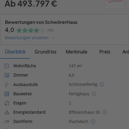
Ab 493.797 €
Bewertungen von SchwörerHaus
4,0
(96)
Bewertungen ansehen
Überblick
Grundriss
Merkmale
Preis
An
Wohnfläche
147 m²
Zimmer
6,5
Schlüsselfertig
Ausbaustufe
Bauweise
Fertighaus
Etagen
2
Energiestandard
Effizienzhaus 55
Dachform
Flachdach