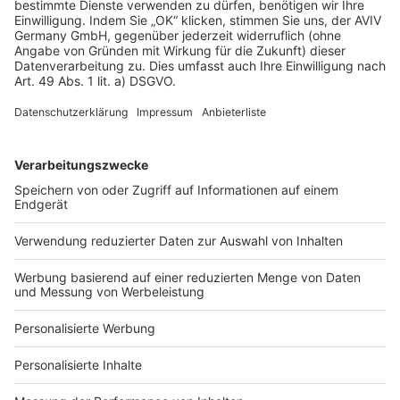
AGB-Übersicht
Datenschutz
Impressum
Fotonachweis
Services
Bauprojekt-Quiz
Häuser-Suche
Hausanbieter-Suche
Bauprojekt-Profil
Für Unternehmen
Ihre Baufirma auf bauen.de
Kostenloses Infogespräch