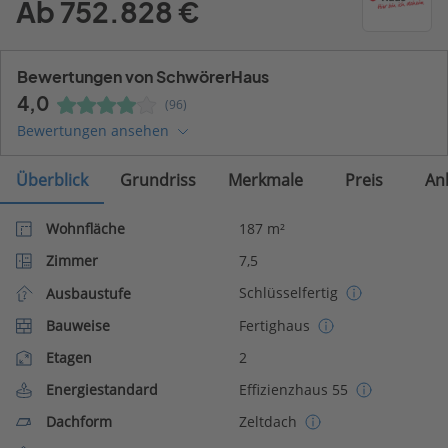
Ab 752.828 €
Bewertungen von SchwörerHaus
4,0
(96)
Bewertungen ansehen
Überblick
Grundriss
Merkmale
Preis
An
Wohnfläche
187 m²
Zimmer
7,5
Schlüsselfertig
Ausbaustufe
Bauweise
Fertighaus
Etagen
2
Energiestandard
Effizienzhaus 55
Dachform
Zeltdach