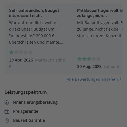
Sehr unfreundlich, Budget
Mit Bauaufträgen voll. Ba
interessiert nicht
zu lange, nich...
War unfreundlich, wollte
Mit Bauaufträgen voll. Bau
direkt unser Budget um
zu lange, nicht flexibel, hä
"mindestens" 200.000 €
starr an ihrem Konzept fes
überschreiten und meinte,
dieses wäre nicht möglich
umzusetzen. Andere Firmen
29 Apr. 2026
Marie-Christine
halten unser gesetztes Budget
B.
30 Aug. 2025
Lothar K.
weitestgehend ein.
Alle Bewertungen ansehen
Leistungsspektrum
Finanzierungsberatung
Preisgarantie
Bauzeit Garantie